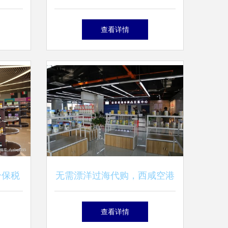
直供模
北交易中心挂牌
查看详情
合保税
无需漂洋过海代购，西咸空港
心大型
安奈优让你一切无忧！商品交
查看详情