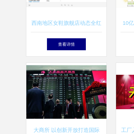
西南地区女鞋旗舰店动态全红
10
诚意转让，3年老店值得关注
款进
查看详情
大商所 以创新开放打造国际
工厂