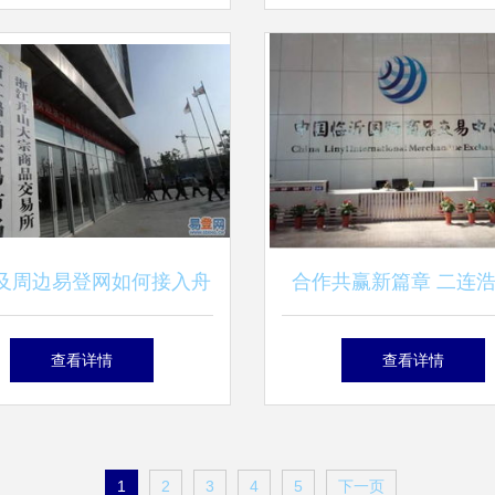
实验沙龙道场 |
商品交易盛会
及周边易登网如何接入舟
合作共赢新篇章 二连
浙商融博商品交易中心？
投资促进局与临沂国际
查看详情
查看详情
易中心成功对接
1
2
3
4
5
下一页