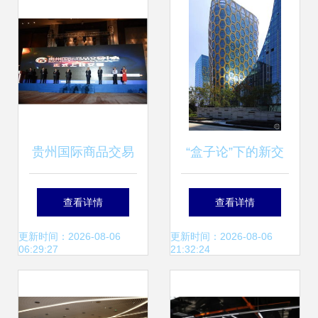
供模式发布会隆重
举行
贵州国际商品交易
“盒子论”下的新交
中心开业 大数据驱
易枢纽 V-Shaped
查看详情
查看详情
动行业转型的新起
体验空间的中国本
更新时间：2026-08-06
更新时间：2026-08-06
06:29:27
21:32:24
点
土实验沙龙道场 |