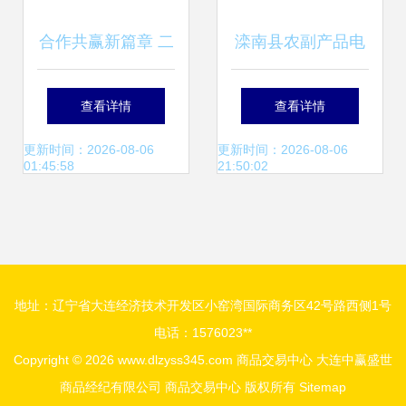
合作共赢新篇章 二
滦南县农副产品电
连浩特市投资促进
子交易市场正式开
查看详情
查看详情
局与临沂国际商品
业 开启数字化交易
更新时间：2026-08-06
更新时间：2026-08-06
01:45:58
21:50:02
交易中心成功对接
新时代
地址：辽宁省大连经济技术开发区小窑湾国际商务区42号路西侧1号
电话：1576023**
Copyright © 2026
www.dlzyss345.com
商品交易中心
大连中赢盛世
商品经纪有限公司
商品交易中心
版权所有
Sitemap