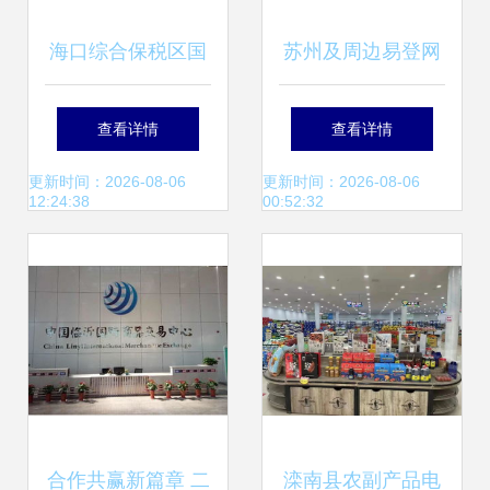
海口综合保税区国
苏州及周边易登网
际商品直营中心火
如何接入舟山浙商
查看详情
查看详情
爆招商 诚信邀您共
融博商品交易中
更新时间：2026-08-06
更新时间：2026-08-06
12:24:38
00:52:32
拓全球市场
心？
合作共赢新篇章 二
滦南县农副产品电