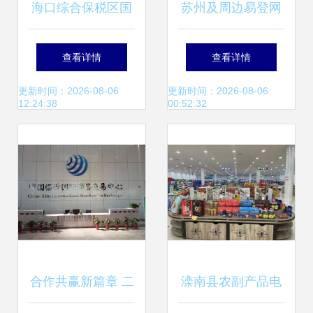
海口综合保税区国
苏州及周边易登网
际商品直营中心火
如何接入舟山浙商
查看详情
查看详情
爆招商 诚信邀您共
融博商品交易中
更新时间：2026-08-06
更新时间：2026-08-06
12:24:38
00:52:32
拓全球市场
心？
合作共赢新篇章 二
滦南县农副产品电