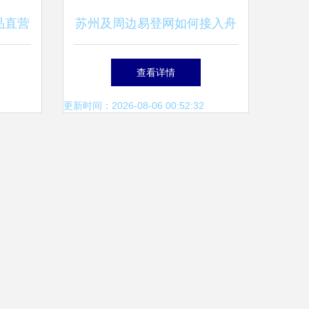
品直营
苏州及周边易登网如何接入舟
您共拓
山浙商融博商品交易中心？
查看详情
更新时间：2026-08-06 00:52:32